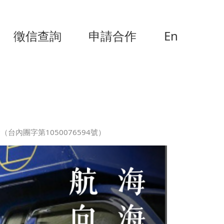
徵信查詢
申請合作
En
台內團字第1050076594號）