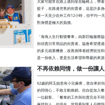
大家可能常在路上遇到坐在輪椅上，帶著
籃子，在路邊兜售的街賣者，這是許多身
者一天至少在外工作12小時，但平均一天
對身體是極大的負擔。
「海海人生行動號餐車」由新巨輪服務協
街頭賣日常用品的街賣者。協會希望透過
的多元就業機會，改善身障者經濟狀況和
是一份收入，更是生活希望和尊嚴的來源
不再依賴同情，做一份讓人
62歲的阿玉姐患有小兒麻痺，曾自卑於
的同情心，不敢主動推銷。但自從加入餐
一位顧客。「餐車的工作與街賣完全不同
麻煩別人。但現在，當我看到客人品嚐我