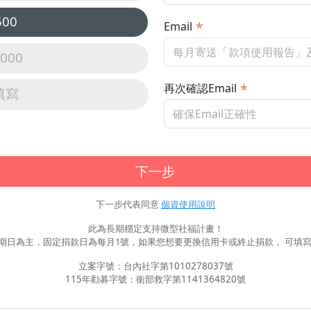
500
Email
,000
再次確認Email
填寫
下一步
下一步代表同意
個資使用說明
此為長期穩定支持微型社福計畫！
期日為主，固定捐款日為每月1號，如果您想要更換信用卡或終止捐款， 可填寫
立案字號：台內社字第1010278037號
115年勸募字號：衛部救字第1141364820號