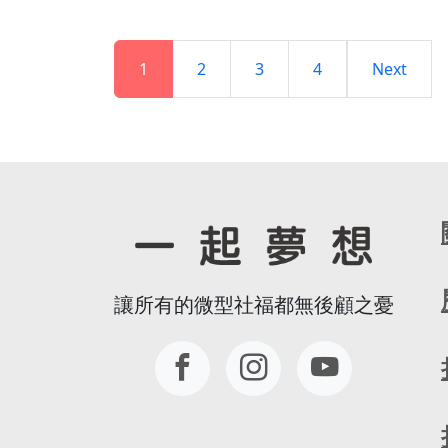
1
2
3
4
Next
讓所有的微型社福都無後顧之憂