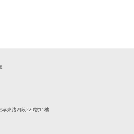
會
忠孝東路四段220號11樓