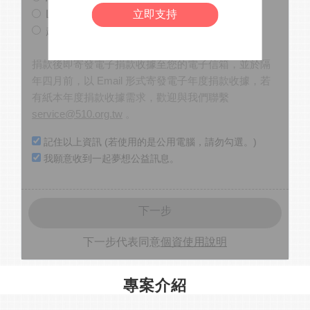
LINE Pay
立即支持
超商條碼繳費
捐款後即寄發電子捐款收據至您的電子信箱，並於隔
年四月前，以 Email 形式寄發電子年度捐款收據，若
有紙本年度捐款收據需求，歡迎與我們聯繫
service@510.org.tw
。
記住以上資訊 (若使用的是公用電腦，請勿勾選。)
我願意收到一起夢想公益訊息。
下一步
下一步代表同意
個資使用說明
專案介紹