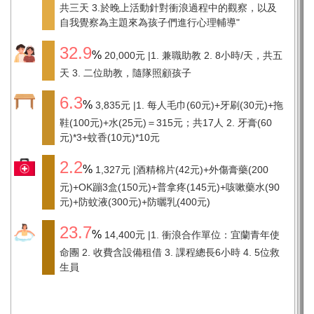
共三天 3.於晚上活動針對衝浪過程中的觀察，以及
自我覺察為主題來為孩子們進行心理輔導"
32.9
20,000元
1. 兼職助教 2. 8小時/天，共五
天 3. 二位助教，隨隊照顧孩子
6.3
3,835元
1. 每人毛巾(60元)+牙刷(30元)+拖
鞋(100元)+水(25元)＝315元；共17人 2. 牙膏(60
元)*3+蚊香(10元)*10元
2.2
1,327元
酒精棉片(42元)+外傷膏藥(200
元)+OK蹦3盒(150元)+普拿疼(145元)+咳嗽藥水(90
元)+防蚊液(300元)+防曬乳(400元)
23.7
14,400元
1. 衝浪合作單位：宜蘭青年使
命團 2. 收費含設備租借 3. 課程總長6小時 4. 5位救
生員