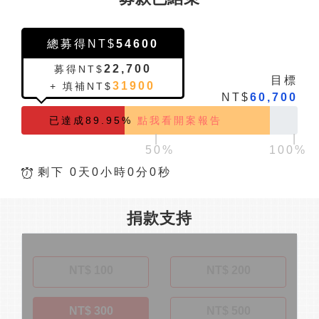
總募得NT$
54600
22,700
募得NT$
目標
31900
+ 填補NT$
NT$
60,700
已達成89.95%
點我看開案報告
|
|
剩下 0天0小時0分0秒
捐款支持
NT$ 100
NT$ 200
NT$ 300
NT$ 500