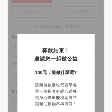
NT$ 800
NT$ 1,000
姓名
募款結束！
(請填寫真實姓名)
邀請您一起做公益
Email
100元，能做什麼呢?
(請填寫真實Email)
讓兩位孩童吃營養早餐
捐款支持
讓一位長者有暖心送餐
讓身心障礙能穩定自立
信用卡付款
讓無助動物不再流浪！
WebATM
ATM 轉帳