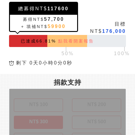
總募得NT$
117600
57,700
募得NT$
目標
59900
+ 填補NT$
NT$
176,000
已達成66.81%
點我看開案報告
|
|
剩下 0天0小時0分0秒
捐款支持
NT$ 100
NT$ 200
NT$ 300
NT$ 500