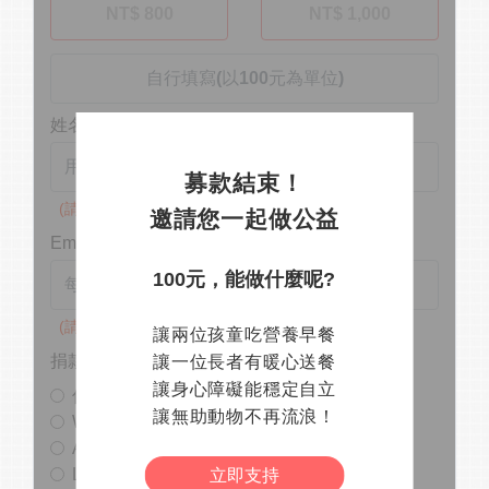
NT$ 800
NT$ 1,000
姓名
募款結束！
(請填寫真實姓名)
邀請您一起做公益
Email
100元，能做什麼呢?
(請填寫真實Email)
讓兩位孩童吃營養早餐
捐款支持
讓一位長者有暖心送餐
讓身心障礙能穩定自立
信用卡付款
讓無助動物不再流浪！
WebATM
ATM 轉帳
LINE Pay
立即支持