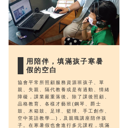
用陪伴，填滿孩子寒暑
假的空白
協會平常所照顧服務資源班孩子、單
親、失親、隔代教養或是有過動、情緒
障礙，課業嚴重落後。除了課後照顧、
品格教育、各樣才藝班(鋼琴、爵士
鼓、木箱鼓、足球、籃球、手工創作、
空中英語教學…)，及親職講座陪伴孩
子。在寒暑假也會進行多元課程，填滿