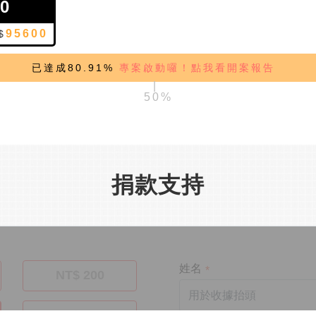
0
95600
$
已達成80.91%
專案啟動囉！點我看開案報告
|
捐款支持
姓名
NT$ 200
NT$ 500