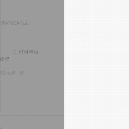
M
ATM 轉帳
碼繳費
捐款收據，若