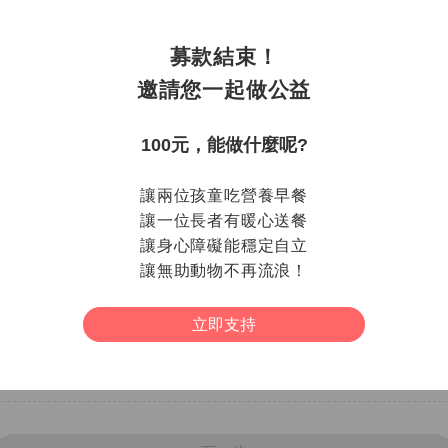
(請填寫真實姓名)
Email
募款結束！
NT$ 1,000
邀請您一起做公益
(請填寫真實Email)
100元，能做什麼呢?
捐款支持
信用卡付款
WebAT
讓兩位孩童吃營養早餐
LINE Pay
超商條
讓一位長者有暖心送餐
讓身心障礙能穩定自立
據至您的電子信箱，並於隔年四月前，以 Email 形式寄發電子年度
讓無助動物不再流浪！
求，歡迎與我們聯繫
service@510.org.tw
。
的是公用電腦，請勿勾選。)
立即支持
益訊息。