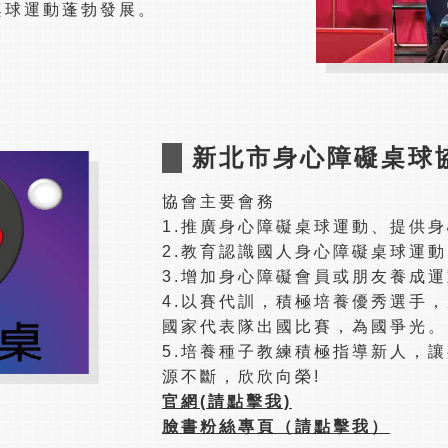
桌球運動蓬勃發展。
新北市身心障礙桌球
協會主要會務
1.推廣身心障礙桌球運動、提供
2.教育認識國人身心障礙桌球運
3.增加身心障礙會員或朋友養成
4.以賽代訓，積極培養優秀選手
國家代表隊出國比賽，為國爭光。
5.培養種子教練積極指導新人，
源不斷，欣欣向榮!
官網(請點擊我)
臉書粉絲專頁（請點擊我）