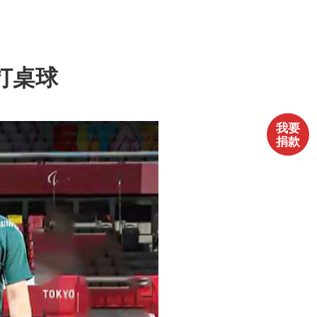
打桌球
我要
捐款