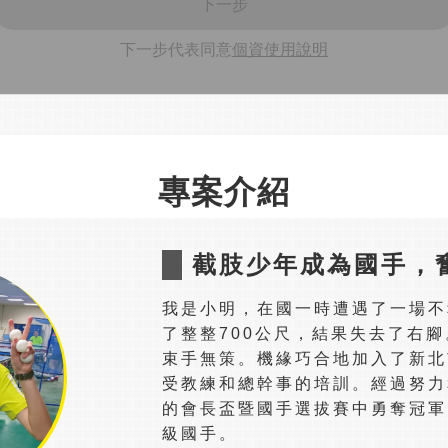
下一步
下一步代表同意
個資使用說明
專案介紹
截肢少年成為國手，
我是小明，在國一時遭遇了一場不
了整整700公尺，結果失去了右
束手無策。機緣巧合地加入了新北
受教練和總幹事的培訓。經過努力
的會長盃暨國手選拔賽中勇奪冠軍
級國手。