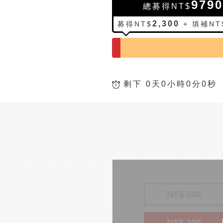
9790
總募得NT$
2,300
募得NT$
+ 填補NT
剩下 0天0小時0分0秒
NT$ 100
NT$ 300