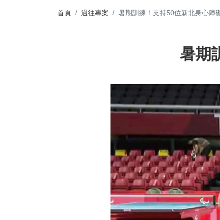
首頁
過往專案
暑期訓練！支持50位新北身心障
暑期