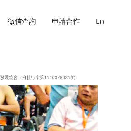
徵信查詢
申請合作
En
展協會（府社行字第1110078381號）