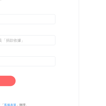
 「
客服表單
」辦理。